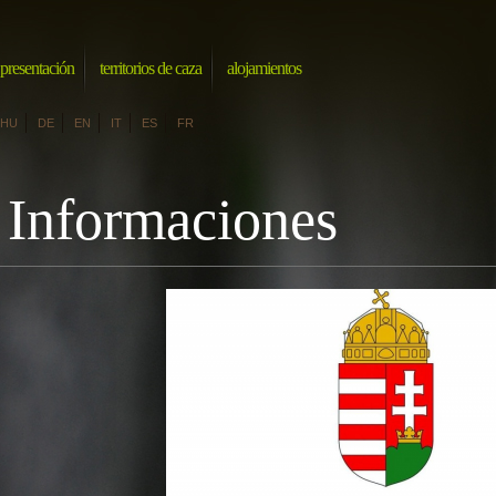
presentación
territorios de caza
alojamientos
HU
DE
EN
IT
ES
FR
Informaciones