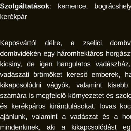
Szolgáltatások
: kemence, bográcshely,
kerékpár
Kaposvártól délre, a zselici dombvi
dombvidékén egy háromhektáros horgásztó
kicsiny, de igen hangulatos vadászhá
vadászati örömöket kereső emberek, h
kikapcsolódni vágyók, valamint kisebb 
számára is megfelelő környezetet és szolg
és kerékpáros kirándulásokat, lovas kocs
ajánlunk, valamint a vadászat és a hor
mindenkinek, aki a kikapcsolódást eg