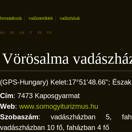
bemutatkozás
vadászterületek
vadászházak
HU
DE
EN
IT
ES
FR
Vörösalma vadászhá
(GPS-Hungary) Kelet:17°51'48.66"; Észak
Cím
: 7473 Kaposgyarmat
Web
:
www.somogyiturizmus.hu
Szobaszám
: vadászházban 5, fah
vadászházban 10 fő, faházban 4 fő